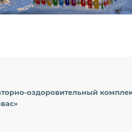
аторно-оздоровительный компле
рвас»