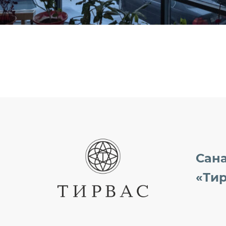
Сан
«Ти