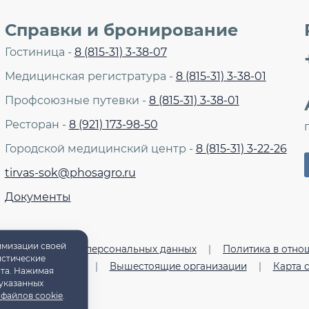
Справки и бронирование
Гостиница -
8 (815-31) 3-38-07
Медицинская регистратура -
8 (815-31) 3-38-01
Профсоюзные путевки -
8 (815-31) 3-38-01
Ресторан -
8 (921) 173-98-50
Городской медицинский центр -
8 (815-31) 3-22-26
tirvas-sok@phosagro.ru
Документы
тимизации своей
шении обработки персональных данных
|
Политика в отно
истические
истический налог
|
Вышестоящие организации
|
Карта 
йта. Нажимая
 указанных
файлов cookie
.